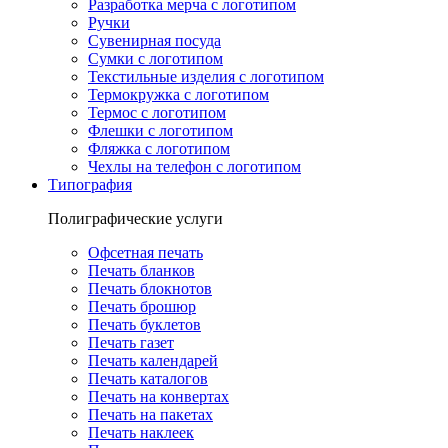
Разработка мерча с логотипом
Ручки
Сувенирная посуда
Сумки с логотипом
Текстильные изделия с логотипом
Термокружка с логотипом
Термос с логотипом
Флешки с логотипом
Фляжка с логотипом
Чехлы на телефон с логотипом
Типография
Полиграфические услуги
Офсетная печать
Печать бланков
Печать блокнотов
Печать брошюр
Печать буклетов
Печать газет
Печать календарей
Печать каталогов
Печать на конвертах
Печать на пакетах
Печать наклеек