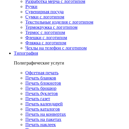
Разработка мерча с логотипом
Ручки
Сувенирная посуда
Сумки с логотипом
Текстильные изделия с логотипом
Термокружка с логотипом
Термос с логотипом
Флешки с логотипом
Фляжка с логотипом
Чехлы на телефон с логотипом
Типография
Полиграфические услуги
Офсетная печать
Печать бланков
Печать блокнотов
Печать брошюр
Печать буклетов
Печать газет
Печать календарей
Печать каталогов
Печать на конвертах
Печать на пакетах
Печать наклеек